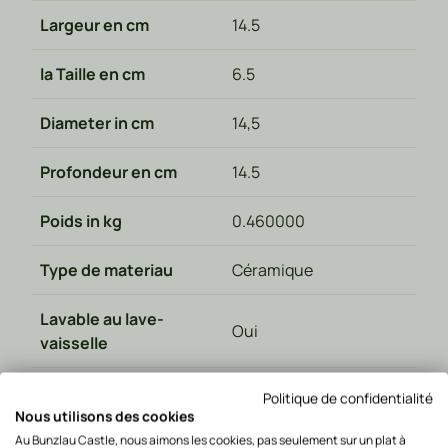
Largeur en cm
14.5
la Taille en cm
6.5
Diameter in cm
14,5
Profondeur en cm
14.5
Poids in kg
0.460000
Type de materiau
Céramique
Lavable au lave-
Oui
vaisselle
Passe au micro-ondes
Oui
Politique de confidentialité
Nous utilisons des cookies
Fabriqué en
Pologne
Au Bunzlau Castle, nous aimons les cookies, pas seulement sur un plat à