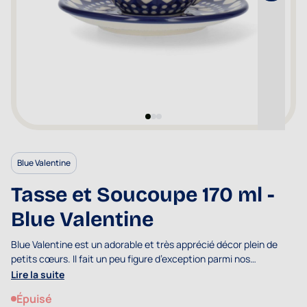
Blue Valentine
Tasse et Soucoupe 170 ml -
Blue Valentine
Blue Valentine est un adorable et très apprécié décor plein de
petits cœurs. Il fait un peu figure d’exception parmi nos
collections. Les produits affichant ce décor conviennent
Lire la suite
particulièrement pour offrir un cadeau.
Épuisé