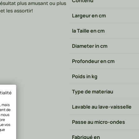
Contenu
résultat plus amusant ou plus
t les assortir!
Largeur en cm
la Taille en cm
Diameter in cm
Profondeur en cm
Poids in kg
Type de materiau
tialité
, mais
Lavable au lave-vaisselle
nent de
s nous
ore
Passe au micro-ondes
que vos
que
Fabriqué en