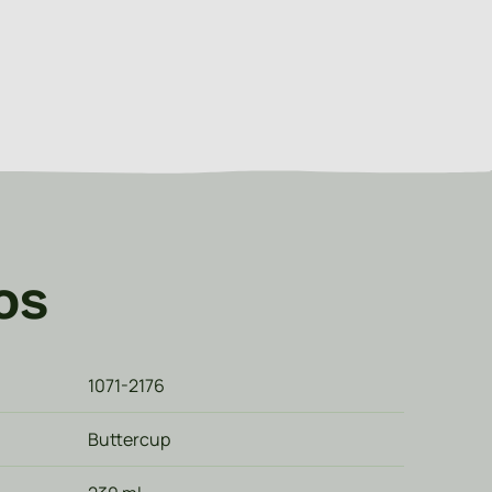
os
1071-2176
Buttercup