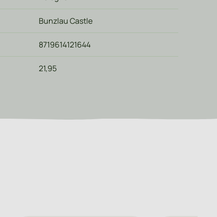
Bunzlau Castle
8719614121644
21,95