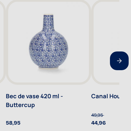
Bec de vase 420 ml -
Canal House -
Buttercup
49,95
58,95
44,96