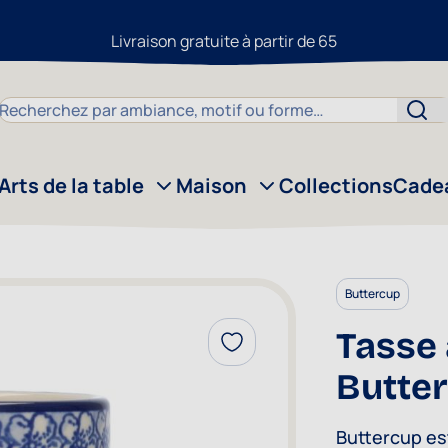
Livraison gratuite à partir de 65
Chercher
Arts de la table
Maison
Collections
Cade
Buttercup
Tasse 
Ajouter à la liste d'achats
Butte
Buttercup est