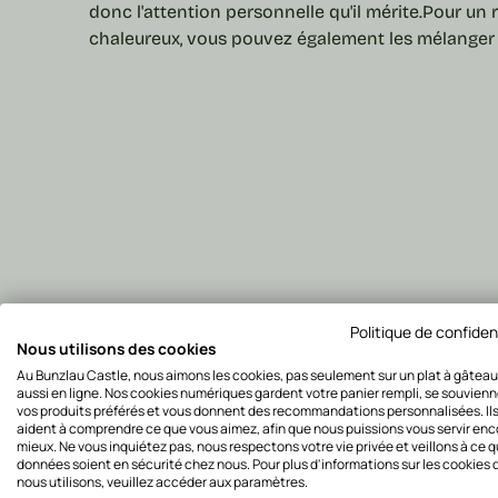
donc l'attention personnelle qu'il mérite.
Pour un 
chaleureux, vous pouvez également les mélanger e
Politique de confiden
Nous utilisons des cookies
Au Bunzlau Castle, nous aimons les cookies, pas seulement sur un plat à gâteau
aussi en ligne. Nos cookies numériques gardent votre panier rempli, se souvien
vos produits préférés et vous donnent des recommandations personnalisées. Il
aident à comprendre ce que vous aimez, afin que nous puissions vous servir enc
mieux. Ne vous inquiétez pas, nous respectons votre vie privée et veillons à ce 
données soient en sécurité chez nous. Pour plus d'informations sur les cookies 
nous utilisons, veuillez accéder aux paramètres.