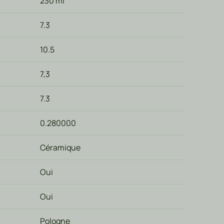
230 ml
7.3
10.5
7,3
7.3
0.280000
Céramique
Oui
Oui
Pologne