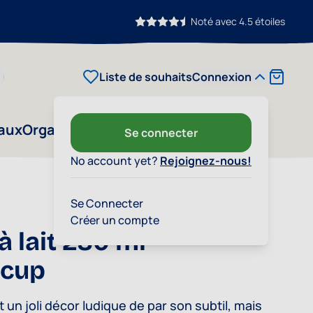
Noté avec 4.5 étoiles
Cart
Liste de souhaits
Connexion
aux
Organic Home
À propos
Outlet
Se connecter
No account yet?
Rejoignez-nous!
Se Connecter
Créer un compte
à lait 230 ml -
rcup
 un joli décor ludique de par son subtil, mais