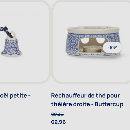
-10%
ël petite -
Réchauffeur de thé pour
théière droite - Buttercup
69,95
62,96