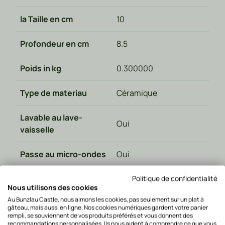
la Taille en cm
10
Profondeur en cm
8.5
Poids in kg
0.300000
Type de materiau
Céramique
Lavable au lave-
Oui
vaisselle
Passe au micro-ondes
Oui
Va au four
Oui
Politique de confidentialité
Nous utilisons des cookies
Au Bunzlau Castle, nous aimons les cookies, pas seulement sur un plat à
Fabriqué en
Pologne
gâteau, mais aussi en ligne. Nos cookies numériques gardent votre panier
rempli, se souviennent de vos produits préférés et vous donnent des
recommandations personnalisées. Ils nous aident à comprendre ce que vous