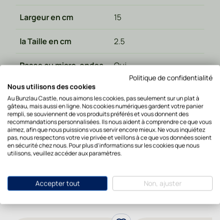
Largeur en cm
15
la Taille en cm
2.5
Passe au micro-ondes
Oui
Politique de confidentialité
Nous utilisons des cookies
Va au four
Oui
Au Bunzlau Castle, nous aimons les cookies, pas seulement sur un plat à
gâteau, mais aussi en ligne. Nos cookies numériques gardent votre panier
Lavable au lave-
rempli, se souviennent de vos produits préférés et vous donnent des
Oui
recommandations personnalisées. Ils nous aident à comprendre ce que vous
vaisselle
aimez, afin que nous puissions vous servir encore mieux. Ne vous inquiétez
pas, nous respectons votre vie privée et veillons à ce que vos données soient
en sécurité chez nous. Pour plus d'informations sur les cookies que nous
utilisons, veuillez accéder aux paramètres.
Accepter tout
Non, ajuster
Meer van deze collectie: