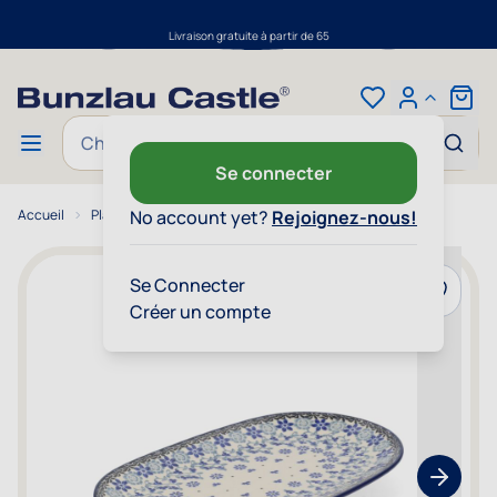
Livraison gratuite à partir de 65
Aller au contenu
Cart
Chercher
Se connecter
Accueil
Plat Large Ovale - Belle Fleur
No account yet?
Rejoignez-nous!
Se Connecter
Ajouter 
Créer un compte
Show nex