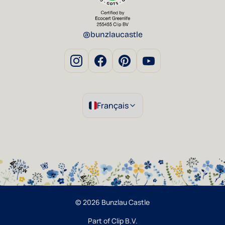
@bunzlaucastle
Français
© 2026 Bunzlau Castle
Part of Clip B.V.