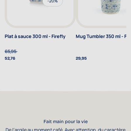
-20%
Plat à sauce 300 ml - Firefly
Mug Tumbler 350 ml - Fir
65,95
52,76
29,95
Fait main pour la vie
De l’argile au moment café. Avec attention, du caractère