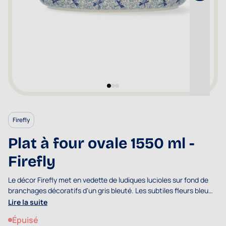
Firefly
Plat à four ovale 1550 ml -
Firefly
Le décor Firefly met en vedette de ludiques lucioles sur fond de
branchages décoratifs d'un gris bleuté. Les subtiles fleurs bleu
clair veillent à la fraîcheur du décor.
Lire la suite
Épuisé