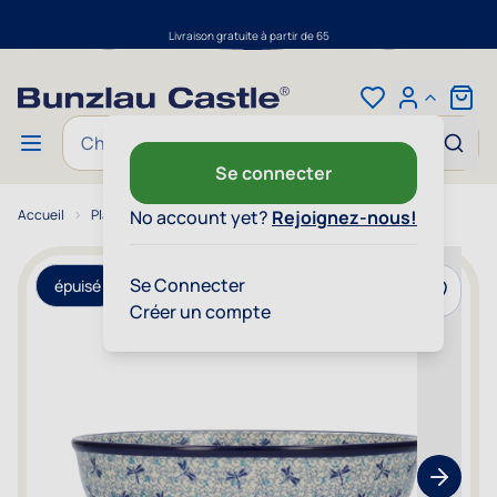
Livraison gratuite à partir de 65
Aller au contenu
Cart
Chercher
Se connecter
Accueil
Plat à four ovale 1550 ml - Firefly
No account yet?
Rejoignez-nous!
Se Connecter
épuisé
Ajouter 
Créer un compte
Show nex