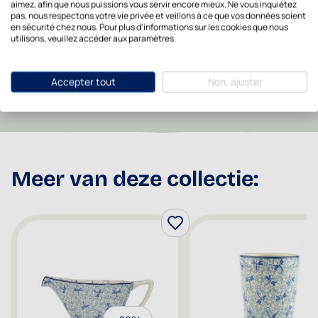
aimez, afin que nous puissions vous servir encore mieux. Ne vous inquiétez
Lavable au lave-
pas, nous respectons votre vie privée et veillons à ce que vos données soient
Oui
en sécurité chez nous. Pour plus d'informations sur les cookies que nous
vaisselle
utilisons, veuillez accéder aux paramètres.
Recommended Retail
62,95
Price
Accepter tout
Non, ajuster
Meer van deze collectie: