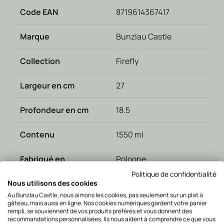
Code EAN
8719614367417
Marque
Bunzlau Castle
Collection
Firefly
Largeur en cm
27
Profondeur en cm
18.5
Contenu
1550 ml
Fabriqué en
Pologne
Politique de confidentialité
Type de materiau
Céramique
Nous utilisons des cookies
Au Bunzlau Castle, nous aimons les cookies, pas seulement sur un plat à
gâteau, mais aussi en ligne. Nos cookies numériques gardent votre panier
la Taille en cm
6
rempli, se souviennent de vos produits préférés et vous donnent des
recommandations personnalisées. Ils nous aident à comprendre ce que vous