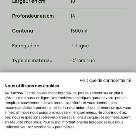
Largeur en cm
18
Profondeur en cm
14
Contenu
1500 ml
Fabriqué en
Pologne
Type de materiau
Céramique
la Taille en cm
16
Politique de confidentialité
Nous utilisons des cookies
Lavable au lave-
Au Bunzlau Castle, nous aimons les cookies, pas seulement sur un plat à
Oui
vaisselle
gâteau, mais aussi en ligne. Nos cookies numériques gardent votre panier
rempli, se souviennent de vos produits préférés et vous donnent des
recommandations personnalisées. Ils nous aident à comprendre ce que vous
Recommended Retail
aimez, afin que nous puissions vous servir encore mieux. Ne vous inquiétez
68,95
pas, nous respectons votre vie privée et veillons à ce que vos données soient
Price
en sécurité chez nous. Pour plus d'informations sur les cookies que nous
utilisons, veuillez accéder aux paramètres.