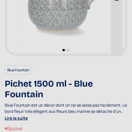
Blue Fountain
Pichet 1500 ml - Blue
Fountain
Blue Fountain est un décor dont on ne se lasse pas facilement. Le
bord fleuri très élégant aux fleurs bleu marine se détache d’un
formidable jeu de branchages et feuillage d'un gris bleuté clair.
Lire la suite
Épuisé