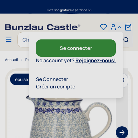
Livraison gratuite à partir de 65
Aller au contenu
Cart
Chercher
Se connecter
Accueil
Pichet 1500 ml - Blue Fountain
No account yet?
Rejoignez-nous!
Se Connecter
épuisé
Ajouter 
Créer un compte
Show nex