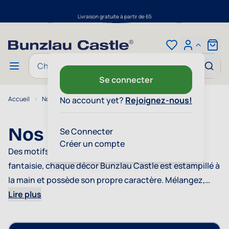
Livraison gratuite à partir de 65
Aller au contenu
Cart
Chercher
Se connecter
Accueil
Nos collections
No account yet?
Rejoignez-nous!
Nos collections
Se Connecter
Créer un compte
Des motifs bleus classiques aux fleurs pleines de
fantaisie, chaque décor Bunzlau Castle est estampillé à
la main et possède son propre caractère. Mélangez,
associez et composez la
Lire plus
vaisselle
qui vous ressemble.