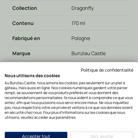
Collection
Dragonfly
Contenu
170 ml
Fabriqué en
Pologne
Marque
Bunzlau Castle
Passe au micro-ondes
Oui
Politique de confidentialité
Nous utilisons des cookies
Au Bunzlau Castle, nous aimons les cookies, pas seulement sur un plat à
Va au four
Oui
gâteau, mais aussi en ligne. Nos cookies numériques gardent votre panier
rempli, se souviennent de vos produits préférés et vous donnent des
recommandations personnalisées. Ils nous aident à comprendre ce que vous
Lavable au lave-
Oui
aimez, afin que nous puissions vous servir encore mieux. Ne vous inquiétez
vaisselle
pas, nous respectons votre vie privée et veillons à ce que vos données soient
en sécurité chez nous. Pour plus d'informations sur les cookies que nous
utilisons, veuillez accéder aux paramètres.
Recommended Retail
26,95
Price
Accepter tout
Non, ajuster