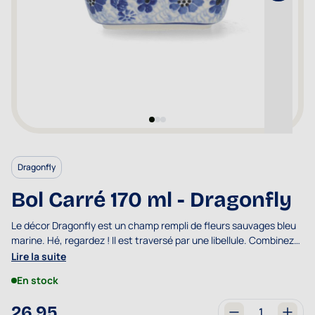
Dragonfly
Bol Carré 170 ml - Dragonfly
Le décor Dragonfly est un champ rempli de fleurs sauvages bleu
marine. Hé, regardez ! Il est traversé par une libellule. Combinez
ce décor avec Damselfy ou Indigo.
Lire la suite
En stock
26,95