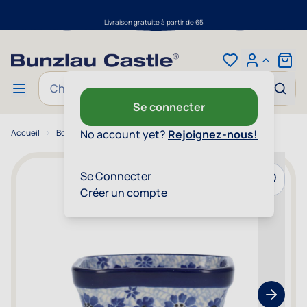
Livraison gratuite à partir de 65
Aller au contenu
Cart
Chercher
Se connecter
Accueil
Bol Carré 170 ml - Dragonfly
No account yet?
Rejoignez-nous!
Se Connecter
Ajouter 
Créer un compte
Show nex