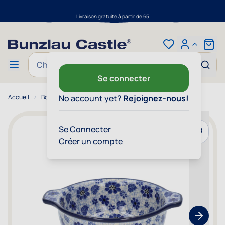
Livraison gratuite à partir de 65
Aller au contenu
Cart
Chercher
Se connecter
Accueil
Bol à soupe 440 ml - Dragonfly
No account yet?
Rejoignez-nous!
Se Connecter
Ajouter 
Créer un compte
Show nex