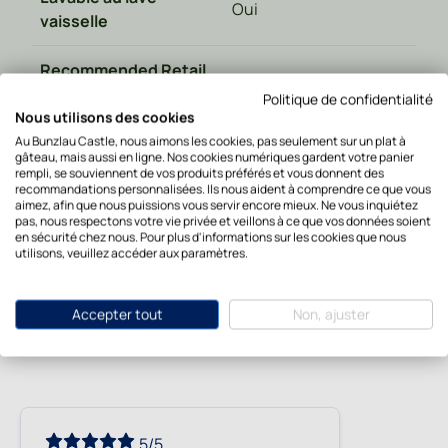
Oui
vaisselle
Recommended Retail
43,95
Price
Politique de confidentialité
Nous utilisons des cookies
Au Bunzlau Castle, nous aimons les cookies, pas seulement sur un plat à
gâteau, mais aussi en ligne. Nos cookies numériques gardent votre panier
rempli, se souviennent de vos produits préférés et vous donnent des
recommandations personnalisées. Ils nous aident à comprendre ce que vous
aimez, afin que nous puissions vous servir encore mieux. Ne vous inquiétez
pas, nous respectons votre vie privée et veillons à ce que vos données soient
The stories of our fans
en sécurité chez nous. Pour plus d'informations sur les cookies que nous
utilisons, veuillez accéder aux paramètres.
Average score
5/5
Accepter tout
Non, ajuster
Based on 1 review
5/5